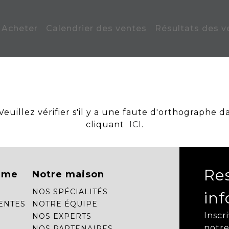
Acheter
Calendrier des ventes
Résultats des v
uillez vérifier s'il y a une faute d'orthographe d
cliquant
ICI
.
Re
mme
Notre maison
NOS SPÉCIALITÉS
in
ENTES
NOTRE ÉQUIPE
Inscr
NOS EXPERTS
notre
NOS PARTENAIRES