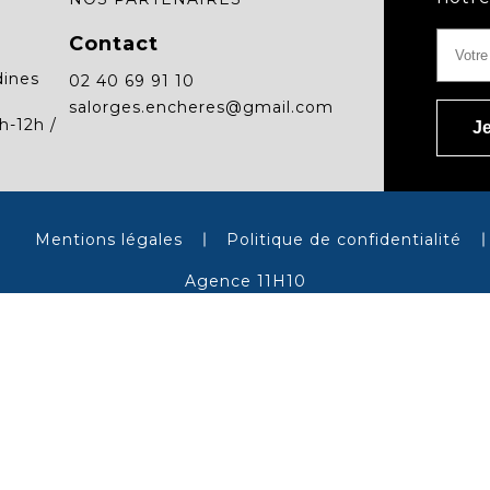
Contact
dines
02 40 69 91 10
salorges.encheres@gmail.com
h-12h /
Mentions légales
Politique de confidentialité
Agence 11H10