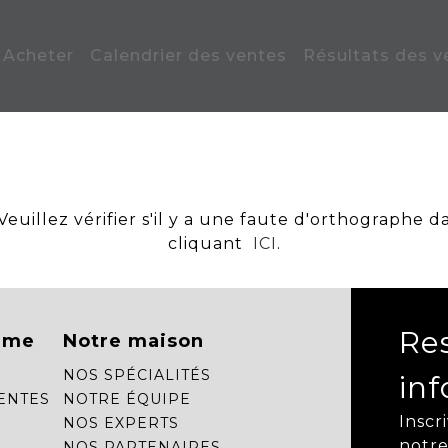
Acheter
Calendrier des ventes
Résultats des v
uillez vérifier s'il y a une faute d'orthographe d
cliquant
ICI
.
Re
mme
Notre maison
NOS SPÉCIALITÉS
in
ENTES
NOTRE ÉQUIPE
Inscr
NOS EXPERTS
notre
NOS PARTENAIRES