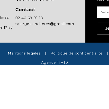
Contact
dines
02 40 69 91 10
salorges.encheres@gmail.com
h-12h /
Mentions légales
Politique de confidentialité
Agence 11H10