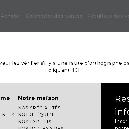
Acheter
Calendrier des ventes
Résultats des v
uillez vérifier s'il y a une faute d'orthographe d
cliquant
ICI
.
Re
mme
Notre maison
NOS SPÉCIALITÉS
in
ENTES
NOTRE ÉQUIPE
Inscr
NOS EXPERTS
notre
NOS PARTENAIRES