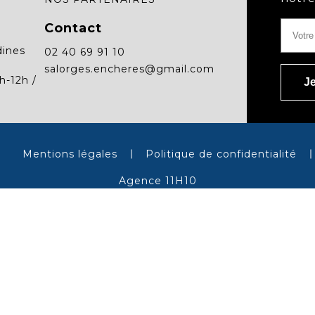
Contact
dines
02 40 69 91 10
salorges.encheres@gmail.com
h-12h /
Mentions légales
Politique de confidentialité
Agence 11H10