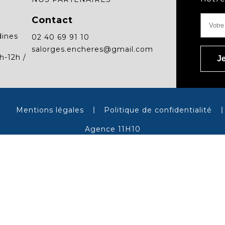
Contact
dines
02 40 69 91 10
salorges.encheres@gmail.com
h-12h /
Mentions légales
Politique de confidentialité
Agence 11H10