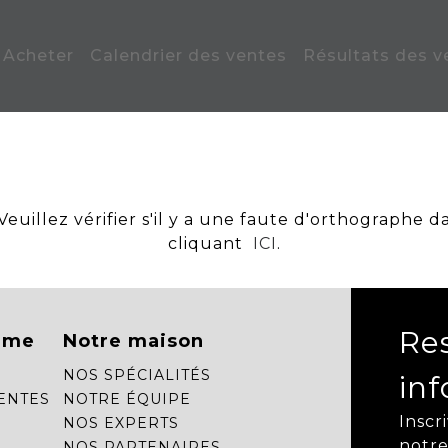
Acheter
Calendrier des ventes
Résultats des v
uillez vérifier s'il y a une faute d'orthographe d
cliquant
ICI
.
Re
mme
Notre maison
NOS SPÉCIALITÉS
in
ENTES
NOTRE ÉQUIPE
Inscr
NOS EXPERTS
notre
NOS PARTENAIRES