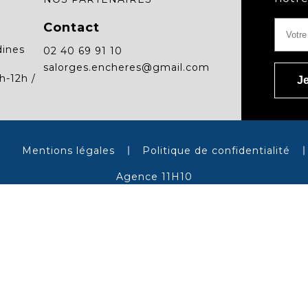
Contact
dines
02 40 69 91 10
salorges.encheres@gmail.com
h-12h /
Mentions légales
Politique de confidentialité
Agence 11H10