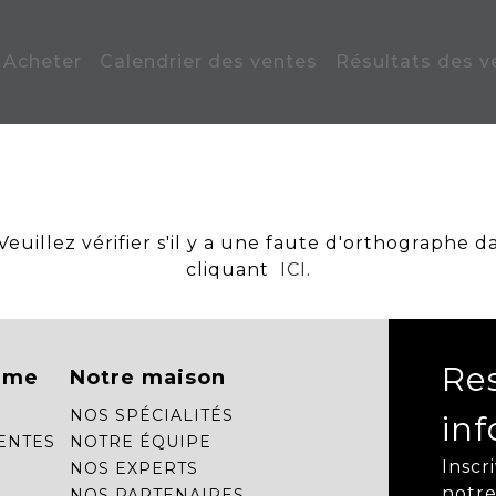
Acheter
Calendrier des ventes
Résultats des v
uillez vérifier s'il y a une faute d'orthographe d
cliquant
ICI
.
Re
mme
Notre maison
NOS SPÉCIALITÉS
in
ENTES
NOTRE ÉQUIPE
Inscr
NOS EXPERTS
notre
NOS PARTENAIRES