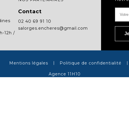
Contact
dines
02 40 69 91 10
salorges.encheres@gmail.com
h-12h /
Mentions légales
Politique de confidentialité
Agence 11H10