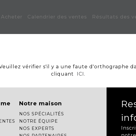
Acheter
Calendrier des ventes
Résultats des v
uillez vérifier s'il y a une faute d'orthographe d
cliquant
ICI
.
Re
mme
Notre maison
NOS SPÉCIALITÉS
in
ENTES
NOTRE ÉQUIPE
Inscr
NOS EXPERTS
notre
NOS PARTENAIRES