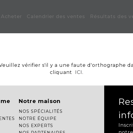
Acheter
Calendrier des ventes
Résultats des v
uillez vérifier s'il y a une faute d'orthographe d
cliquant
ICI
.
Re
mme
Notre maison
NOS SPÉCIALITÉS
in
ENTES
NOTRE ÉQUIPE
Inscr
NOS EXPERTS
notre
NOS PARTENAIRES