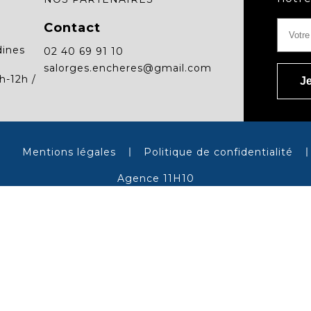
Contact
dines
02 40 69 91 10
salorges.encheres@gmail.com
h-12h /
Mentions légales
Politique de confidentialité
Agence 11H10