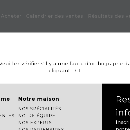
Acheter
Calendrier des ventes
Résultats des v
uillez vérifier s'il y a une faute d'orthographe d
cliquant
ICI
.
Re
mme
Notre maison
NOS SPÉCIALITÉS
in
ENTES
NOTRE ÉQUIPE
Inscr
NOS EXPERTS
notre
NOS PARTENAIRES