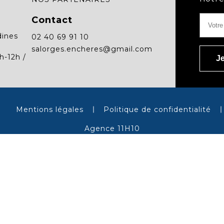
Contact
dines
02 40 69 91 10
salorges.encheres@gmail.com
h-12h /
Mentions légales
Politique de confidentialité
Agence 11H10