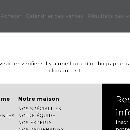
Acheter
Calendrier des ventes
Résultats des v
uillez vérifier s'il y a une faute d'orthographe d
cliquant
ICI
.
Re
mme
Notre maison
NOS SPÉCIALITÉS
in
ENTES
NOTRE ÉQUIPE
Inscr
NOS EXPERTS
notre
NOS PARTENAIRES