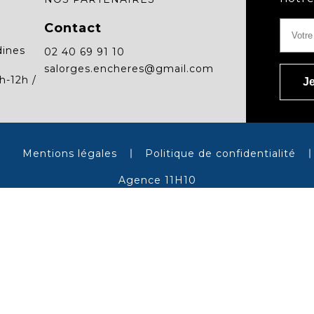
Contact
dines
02 40 69 91 10
salorges.encheres@gmail.com
h-12h /
Mentions légales
Politique de confidentialité
Agence 11H10