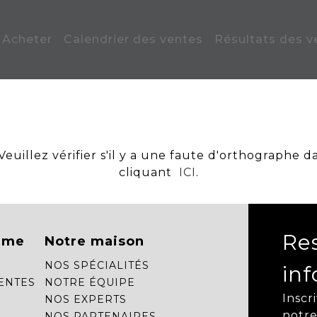
Acheter
Calendrier des ventes
Résultats des v
uillez vérifier s'il y a une faute d'orthographe d
cliquant
ICI
.
Re
mme
Notre maison
NOS SPÉCIALITÉS
in
ENTES
NOTRE ÉQUIPE
Inscr
NOS EXPERTS
notre
NOS PARTENAIRES