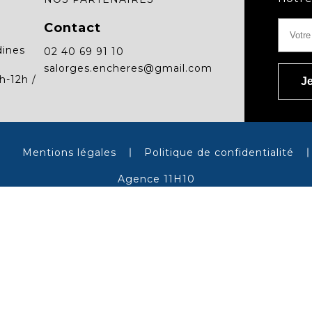
Contact
dines
02 40 69 91 10
salorges.encheres@gmail.com
h-12h /
Mentions légales
Politique de confidentialité
Agence 11H10