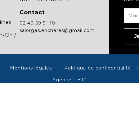
Contact
dines
02 40 69 91 10
salorges.encheres@gmail.com
h-12h /
Mentions légales
Politique de confidentialité
Agence 11H10