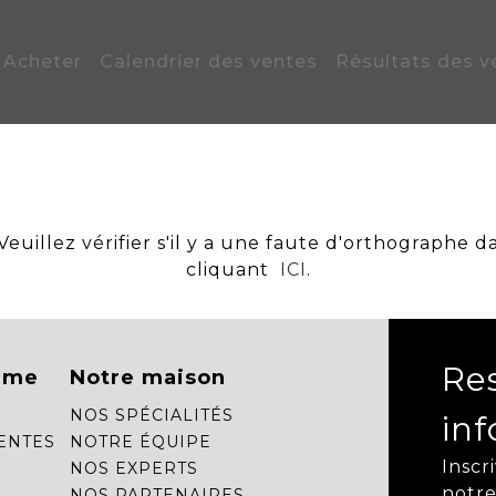
Acheter
Calendrier des ventes
Résultats des v
uillez vérifier s'il y a une faute d'orthographe d
cliquant
ICI
.
Re
mme
Notre maison
NOS SPÉCIALITÉS
in
ENTES
NOTRE ÉQUIPE
Inscr
NOS EXPERTS
notre
NOS PARTENAIRES