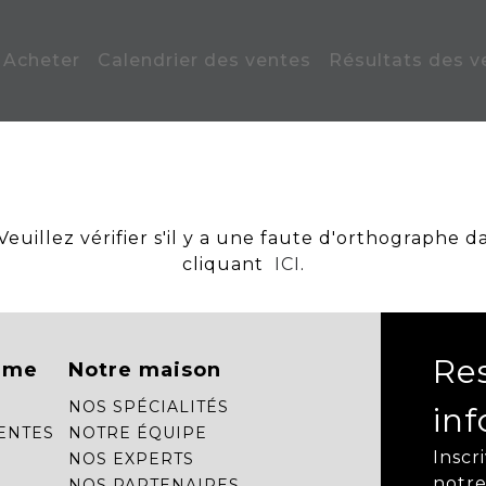
Acheter
Calendrier des ventes
Résultats des v
uillez vérifier s'il y a une faute d'orthographe d
cliquant
ICI
.
Re
mme
Notre maison
NOS SPÉCIALITÉS
in
ENTES
NOTRE ÉQUIPE
Inscr
NOS EXPERTS
notre
NOS PARTENAIRES