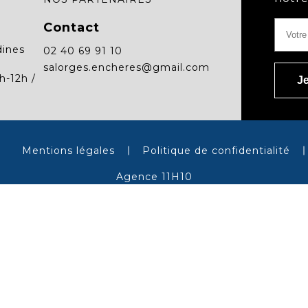
Contact
dines
02 40 69 91 10
salorges.encheres@gmail.com
h-12h /
Mentions légales
Politique de confidentialité
Agence 11H10