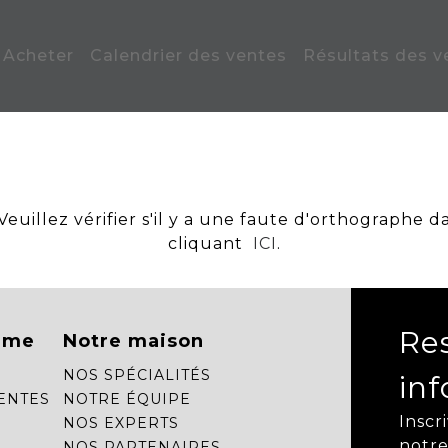
Acheter
Calendrier des ventes
Résultats des v
uillez vérifier s'il y a une faute d'orthographe d
cliquant
ICI
.
Re
mme
Notre maison
NOS SPÉCIALITÉS
in
ENTES
NOTRE ÉQUIPE
Inscr
NOS EXPERTS
notre
NOS PARTENAIRES