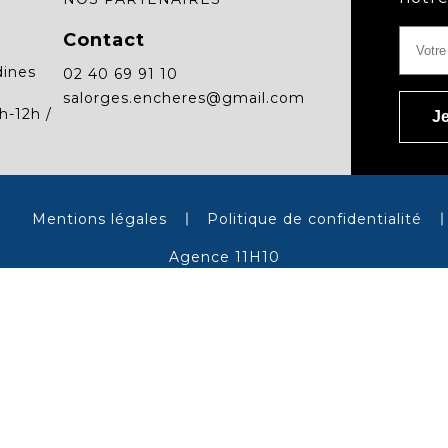
Contact
dines
02 40 69 91 10
salorges.encheres@gmail.com
h-12h /
Mentions légales
Politique de confidentialité
Agence 11H10