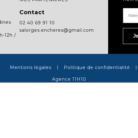
Contact
dines
02 40 69 91 10
salorges.encheres@gmail.com
h-12h /
Mentions légales
Politique de confidentialité
Agence 11H10