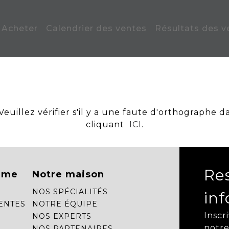
Acheter
Calendrier des ventes
Résultats des v
uillez vérifier s'il y a une faute d'orthographe d
cliquant
ICI
.
Re
mme
Notre maison
NOS SPÉCIALITÉS
in
ENTES
NOTRE ÉQUIPE
Inscr
NOS EXPERTS
notre
NOS PARTENAIRES