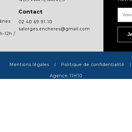
Contact
dines
02 40 69 91 10
salorges.encheres@gmail.com
h-12h /
Mentions légales
Politique de confidentialité
Agence 11H10