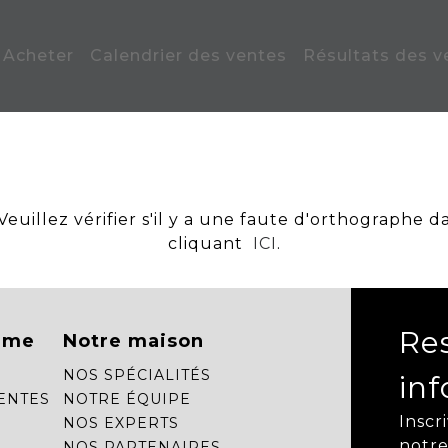
Acheter
Calendrier des ventes
Résultats des v
uillez vérifier s'il y a une faute d'orthographe d
cliquant
ICI
.
Re
mme
Notre maison
NOS SPÉCIALITÉS
in
ENTES
NOTRE ÉQUIPE
Inscr
NOS EXPERTS
notre
NOS PARTENAIRES