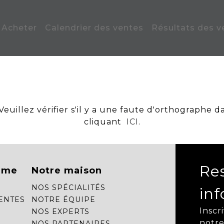
Acheter
Calendrier des ventes
Résultats des v
uillez vérifier s'il y a une faute d'orthographe d
cliquant
ICI
.
Re
mme
Notre maison
NOS SPÉCIALITÉS
in
ENTES
NOTRE ÉQUIPE
Inscr
NOS EXPERTS
notre
NOS PARTENAIRES