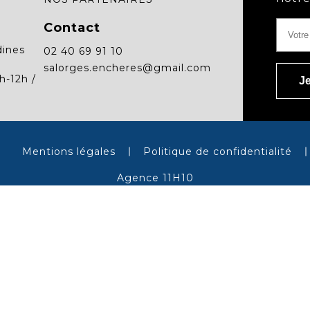
Contact
dines
02 40 69 91 10
salorges.encheres@gmail.com
h-12h /
Mentions légales
Politique de confidentialité
Agence 11H10