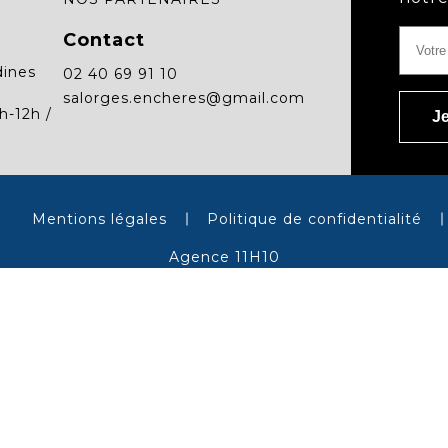
Contact
dines
02 40 69 91 10
salorges.encheres@gmail.com
h-12h /
Mentions légales
Politique de confidentialité
Agence 11H10