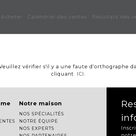
Acheter
Calendrier des ventes
Résultats des v
uillez vérifier s'il y a une faute d'orthographe d
cliquant
ICI
.
Re
mme
Notre maison
NOS SPÉCIALITÉS
in
ENTES
NOTRE ÉQUIPE
Inscr
NOS EXPERTS
notre
NOS PARTENAIRES