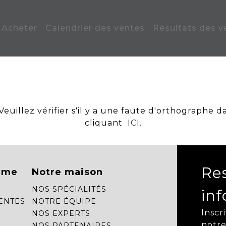
Acheter
Calendrier des ventes
Résultats des v
uillez vérifier s'il y a une faute d'orthographe d
cliquant
ICI
.
Re
mme
Notre maison
NOS SPÉCIALITÉS
in
ENTES
NOTRE ÉQUIPE
Inscr
NOS EXPERTS
notre
NOS PARTENAIRES