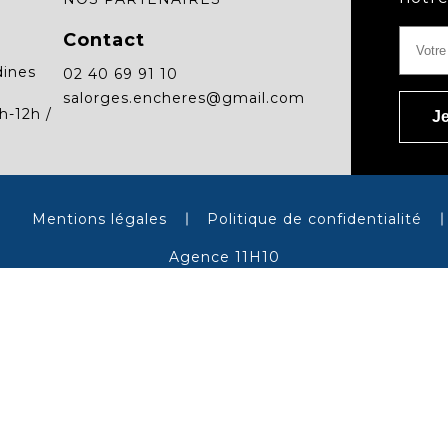
Contact
dines
02 40 69 91 10
salorges.encheres@gmail.com
h-12h /
Mentions légales
Politique de confidentialité
Agence 11H10