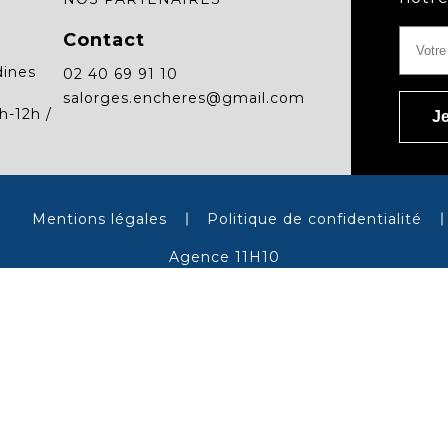
Contact
dines
02 40 69 91 10
salorges.encheres@gmail.com
h-12h /
Mentions légales
Politique de confidentialité
Agence 11H10