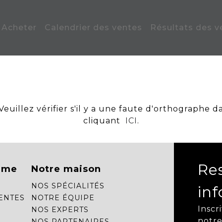
Acheter
Calendrier des ventes
Résultats des v
uillez vérifier s'il y a une faute d'orthographe d
cliquant
ICI
.
Re
mme
Notre maison
NOS SPÉCIALITÉS
in
ENTES
NOTRE ÉQUIPE
Inscr
NOS EXPERTS
notre
NOS PARTENAIRES