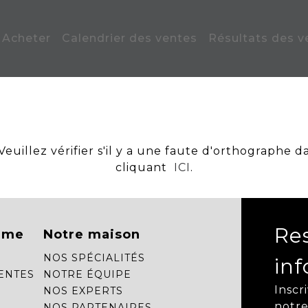
Acheter
Calendrier des ventes
Résultats des v
uillez vérifier s'il y a une faute d'orthographe d
cliquant
ICI
.
Re
mme
Notre maison
NOS SPÉCIALITÉS
in
ENTES
NOTRE ÉQUIPE
Inscr
NOS EXPERTS
notre
NOS PARTENAIRES