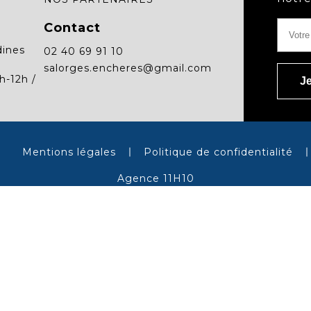
Contact
dines
02 40 69 91 10
salorges.encheres@gmail.com
h-12h /
Mentions légales
Politique de confidentialité
Agence 11H10