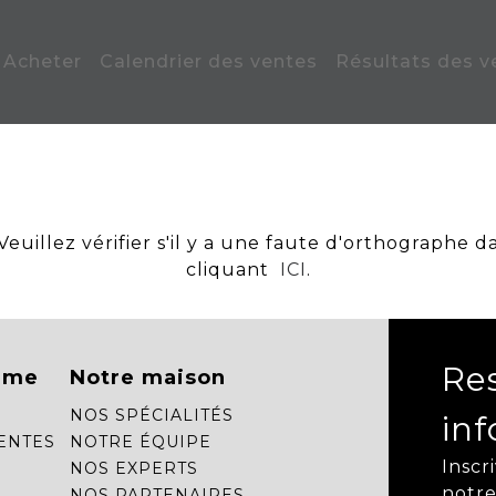
Acheter
Calendrier des ventes
Résultats des v
uillez vérifier s'il y a une faute d'orthographe d
cliquant
ICI
.
Re
mme
Notre maison
NOS SPÉCIALITÉS
in
ENTES
NOTRE ÉQUIPE
Inscr
NOS EXPERTS
notre
NOS PARTENAIRES