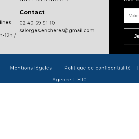
Contact
dines
02 40 69 91 10
salorges.encheres@gmail.com
h-12h /
Mentions légales
Politique de confidentialité
Agence 11H10