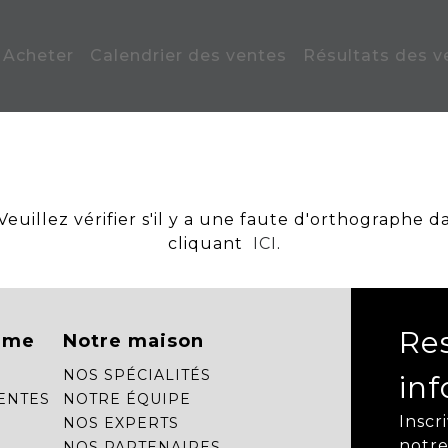
Acheter
Calendrier des ventes
Résultats des v
uillez vérifier s'il y a une faute d'orthographe d
cliquant
ICI
.
Re
mme
Notre maison
NOS SPÉCIALITÉS
in
ENTES
NOTRE ÉQUIPE
Inscr
NOS EXPERTS
notre
NOS PARTENAIRES