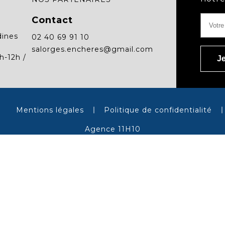
Contact
dines
02 40 69 91 10
salorges.encheres@gmail.com
h-12h /
Mentions légales
Politique de confidentialité
Agence 11H10