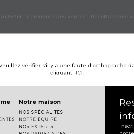
Acheter
Calendrier des ventes
Résultats des v
uillez vérifier s'il y a une faute d'orthographe d
cliquant
ICI
.
Re
mme
Notre maison
NOS SPÉCIALITÉS
in
ENTES
NOTRE ÉQUIPE
Inscr
NOS EXPERTS
notre
NOS PARTENAIRES