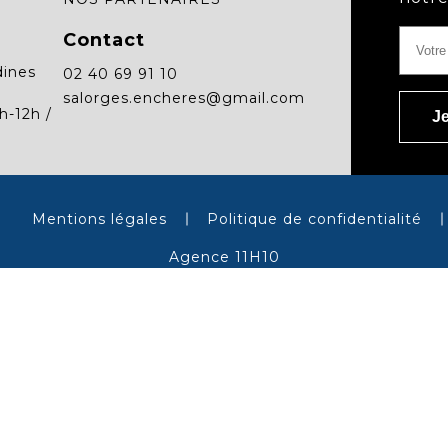
Contact
dines
02 40 69 91 10
salorges.encheres@gmail.com
h-12h /
Mentions légales
Politique de confidentialité
Agence 11H10