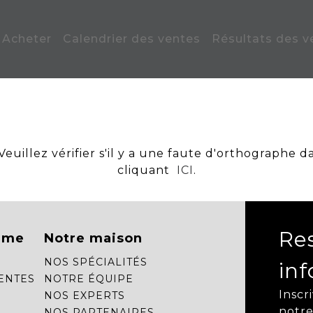
Acheter
Calendrier des ventes
Résultats des v
uillez vérifier s'il y a une faute d'orthographe d
cliquant
ICI
.
Re
mme
Notre maison
NOS SPÉCIALITÉS
in
ENTES
NOTRE ÉQUIPE
Inscr
NOS EXPERTS
notre
NOS PARTENAIRES