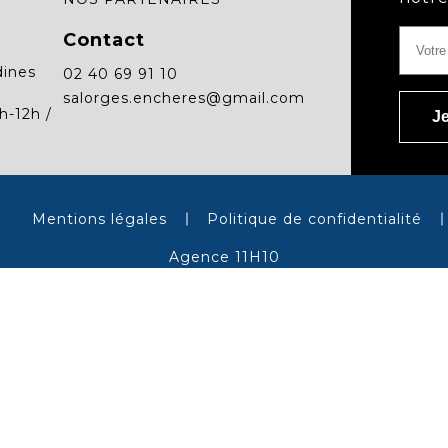
Contact
dines
02 40 69 91 10
salorges.encheres@gmail.com
h-12h /
Mentions légales
Politique de confidentialité
Agence 11H10