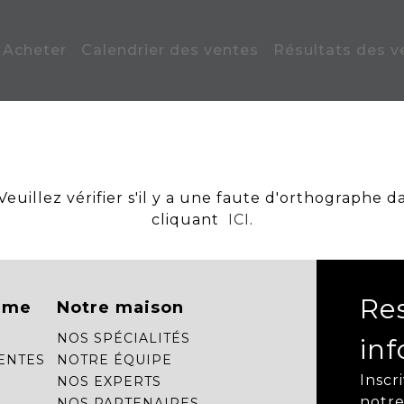
Acheter
Calendrier des ventes
Résultats des v
uillez vérifier s'il y a une faute d'orthographe d
cliquant
ICI
.
Re
mme
Notre maison
NOS SPÉCIALITÉS
in
ENTES
NOTRE ÉQUIPE
Inscr
NOS EXPERTS
notre
NOS PARTENAIRES