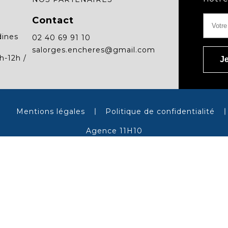
Contact
dines
02 40 69 91 10
salorges.encheres@gmail.com
h-12h /
Mentions légales
Politique de confidentialité
Agence 11H10