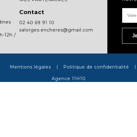
Contact
dines
02 40 69 91 10
salorges.encheres@gmail.com
h-12h /
Mentions légales
Politique de confidentialité
Agence 11H10