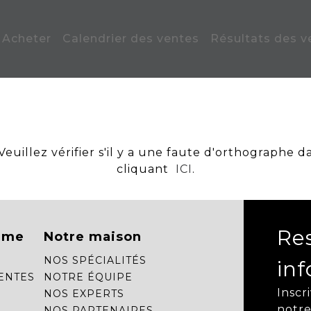
Acheter
Calendrier des ventes
Résultats des v
uillez vérifier s'il y a une faute d'orthographe d
cliquant
ICI
.
Re
mme
Notre maison
NOS SPÉCIALITÉS
in
ENTES
NOTRE ÉQUIPE
Inscr
NOS EXPERTS
notre
NOS PARTENAIRES