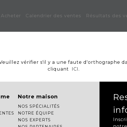
Acheter
Calendrier des ventes
Résultats des v
uillez vérifier s'il y a une faute d'orthographe d
cliquant
ICI
.
Re
mme
Notre maison
NOS SPÉCIALITÉS
in
ENTES
NOTRE ÉQUIPE
Inscr
NOS EXPERTS
notre
NOS PARTENAIRES