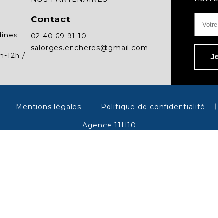
Contact
dines
02 40 69 91 10
salorges.encheres@gmail.com
h-12h /
Mentions légales
Politique de confidentialité
Agence 11H10