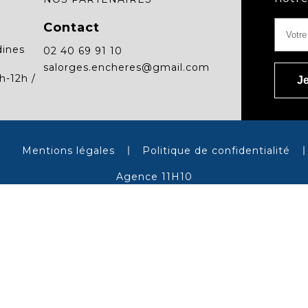
Contact
dines
02 40 69 91 10
salorges.encheres@gmail.com
h-12h /
Mentions légales
Politique de confidentialité
Agence 11H10