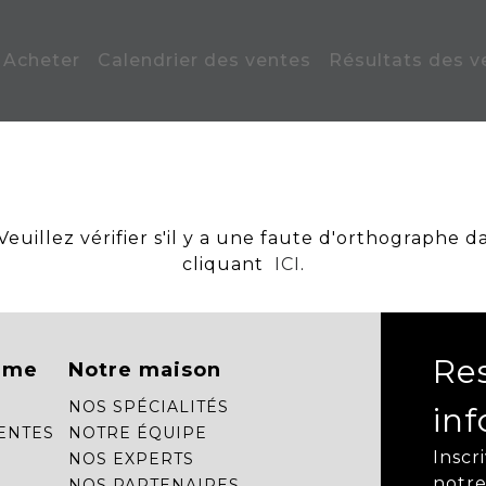
Acheter
Calendrier des ventes
Résultats des v
uillez vérifier s'il y a une faute d'orthographe d
cliquant
ICI
.
Re
mme
Notre maison
NOS SPÉCIALITÉS
in
ENTES
NOTRE ÉQUIPE
Inscr
NOS EXPERTS
notre
NOS PARTENAIRES