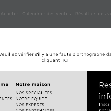
Acheter
Calendrier des ventes
Résultats des v
uillez vérifier s'il y a une faute d'orthographe d
cliquant
ICI
.
Re
mme
Notre maison
NOS SPÉCIALITÉS
in
ENTES
NOTRE ÉQUIPE
Inscr
NOS EXPERTS
notre
NOS PARTENAIRES