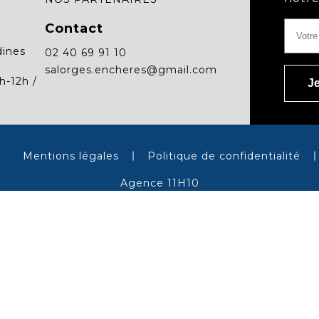
Contact
dines
02 40 69 91 10
salorges.encheres@gmail.com
h-12h /
Mentions légales
Politique de confidentialité
Agence 11H10