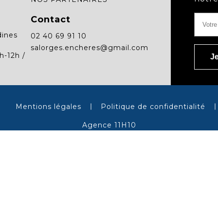
Contact
dines
02 40 69 91 10
salorges.encheres@gmail.com
h-12h /
Mentions légales
Politique de confidentialité
Agence 11H10