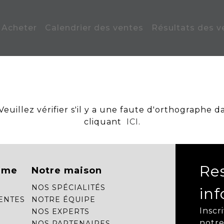
Acheter
Calendrier des ventes
Résultats des v
uillez vérifier s'il y a une faute d'orthographe d
cliquant
ICI
.
Re
mme
Notre maison
NOS SPÉCIALITÉS
in
ENTES
NOTRE ÉQUIPE
Inscr
NOS EXPERTS
notre
NOS PARTENAIRES