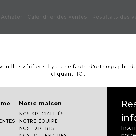
Acheter
Calendrier des ventes
Résultats des v
uillez vérifier s'il y a une faute d'orthographe d
cliquant
ICI
.
Re
mme
Notre maison
NOS SPÉCIALITÉS
in
ENTES
NOTRE ÉQUIPE
Inscr
NOS EXPERTS
notre
NOS PARTENAIRES