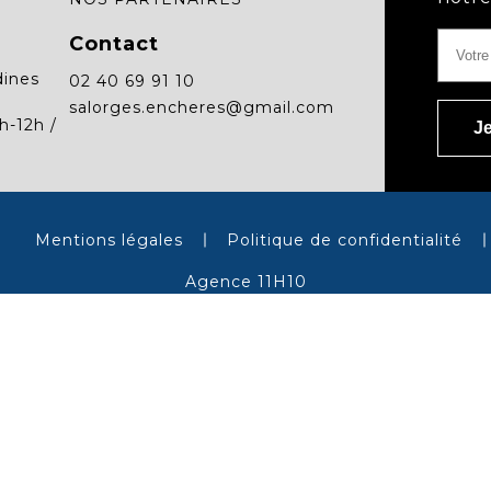
Contact
dines
02 40 69 91 10
salorges.encheres@gmail.com
h-12h /
Mentions légales
Politique de confidentialité
Agence 11H10