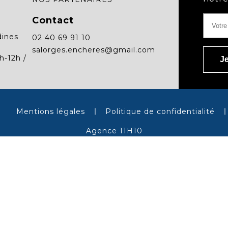
Contact
dines
02 40 69 91 10
salorges.encheres@gmail.com
h-12h /
Mentions légales
Politique de confidentialité
Agence 11H10