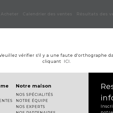
Acheter
Calendrier des ventes
Résultats des v
uillez vérifier s'il y a une faute d'orthographe d
cliquant
ICI
.
Re
mme
Notre maison
NOS SPÉCIALITÉS
in
ENTES
NOTRE ÉQUIPE
Inscr
NOS EXPERTS
notre
NOS PARTENAIRES