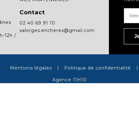
Contact
dines
02 40 69 91 10
salorges.encheres@gmail.com
h-12h /
Mentions légales
Politique de confidentialité
Agence 11H10