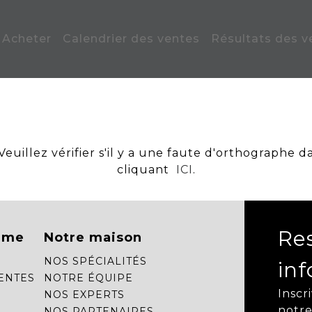
Acheter
Calendrier des ventes
Résultats des v
uillez vérifier s'il y a une faute d'orthographe d
cliquant
ICI
.
Re
mme
Notre maison
NOS SPÉCIALITÉS
in
ENTES
NOTRE ÉQUIPE
Inscr
NOS EXPERTS
notre
NOS PARTENAIRES