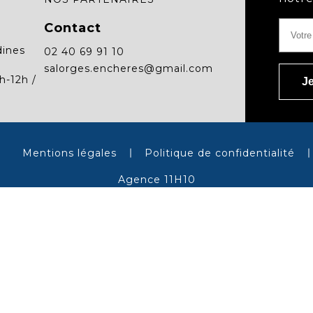
Contact
dines
02 40 69 91 10
salorges.encheres@gmail.com
h-12h /
Mentions légales
Politique de confidentialité
Agence 11H10