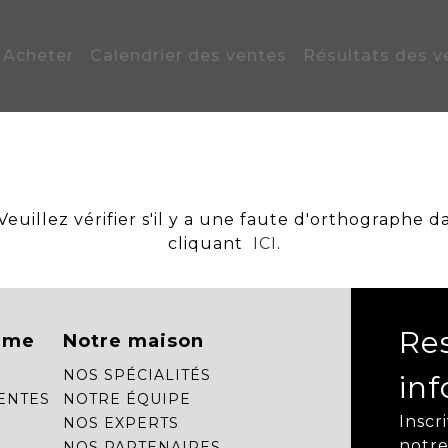
Acheter
Calendrier des ventes
Résultats des v
uillez vérifier s'il y a une faute d'orthographe d
cliquant
ICI
.
Re
mme
Notre maison
NOS SPÉCIALITÉS
in
ENTES
NOTRE ÉQUIPE
Inscr
NOS EXPERTS
notre
NOS PARTENAIRES