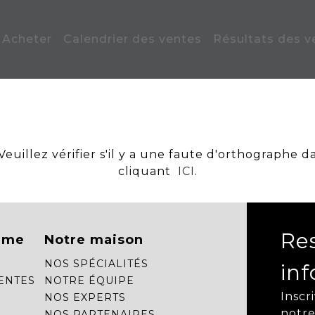
Acheter
Calendrier des ventes
Résultats des v
uillez vérifier s'il y a une faute d'orthographe d
cliquant
ICI
.
Re
mme
Notre maison
NOS SPÉCIALITÉS
in
ENTES
NOTRE ÉQUIPE
Inscr
NOS EXPERTS
notre
NOS PARTENAIRES