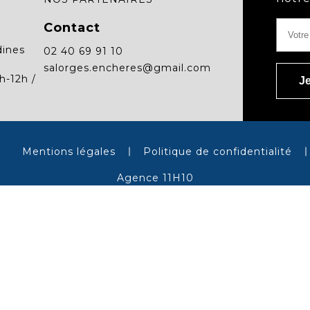
Contact
dines
02 40 69 91 10
salorges.encheres@gmail.com
h-12h /
Mentions légales
Politique de confidentialité
Agence 11H10