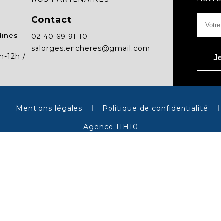
Contact
dines
02 40 69 91 10
salorges.encheres@gmail.com
h-12h /
Mentions légales
Politique de confidentialité
Agence 11H10