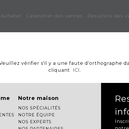
Acheter
Calendrier des ventes
Résultats des v
uillez vérifier s'il y a une faute d'orthographe d
cliquant
ICI
.
Re
mme
Notre maison
NOS SPÉCIALITÉS
in
ENTES
NOTRE ÉQUIPE
Inscr
NOS EXPERTS
notre
NOS PARTENAIRES