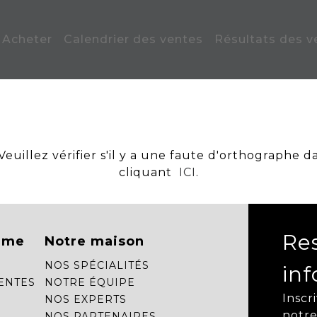
Acheter
Calendrier des ventes
Résultats des v
uillez vérifier s'il y a une faute d'orthographe d
cliquant
ICI
.
Re
mme
Notre maison
NOS SPÉCIALITÉS
in
ENTES
NOTRE ÉQUIPE
Inscr
NOS EXPERTS
notre
NOS PARTENAIRES