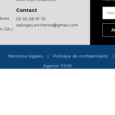
Contact
dines
02 40 69 91 10
salorges.encheres@gmail.com
h-12h /
Mentions légales
Politique de confidentialité
Agence 11H10